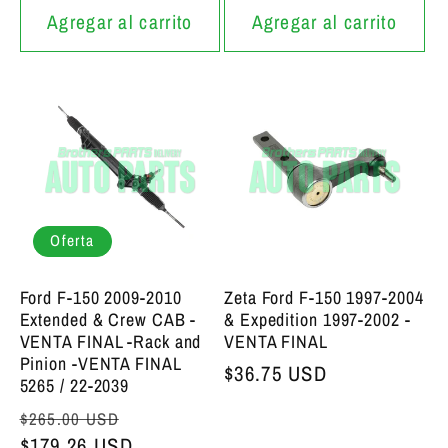
Agregar al carrito
Agregar al carrito
Oferta
Ford F-150 2009-2010
Zeta Ford F-150 1997-2004
Extended & Crew CAB -
& Expedition 1997-2002 -
VENTA FINAL -Rack and
VENTA FINAL
Pinion -VENTA FINAL
Precio bajo de siempre
$36.75 USD
5265 / 22-2039
Precio bajo de siempre
Precio de oferta
$265.00 USD
$179.26 USD