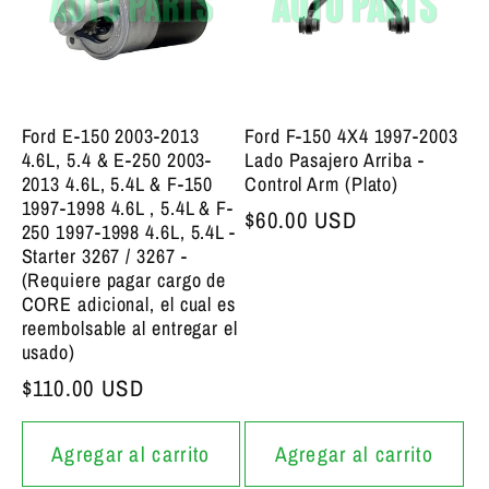
Ford E-150 2003-2013
Ford F-150 4X4 1997-2003
4.6L, 5.4 & E-250 2003-
Lado Pasajero Arriba -
2013 4.6L, 5.4L & F-150
Control Arm (Plato)
1997-1998 4.6L , 5.4L & F-
Precio bajo de siempre
$60.00 USD
250 1997-1998 4.6L, 5.4L -
Starter 3267 / 3267 -
(Requiere pagar cargo de
CORE adicional, el cual es
reembolsable al entregar el
usado)
Precio bajo de siempre
$110.00 USD
Agregar al carrito
Agregar al carrito