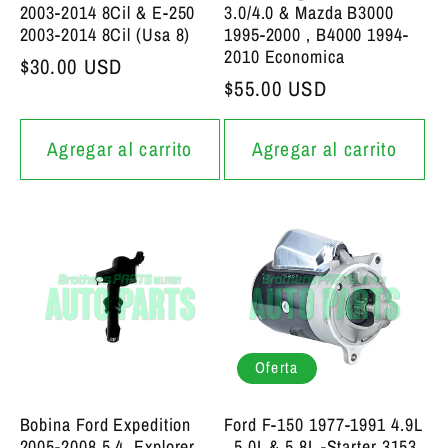
2003-2014 8Cil & E-250
3.0/4.0 & Mazda B3000
2003-2014 8Cil (Usa 8)
1995-2000 , B4000 1994-
2010 Economica
Precio bajo de siempre
$30.00 USD
Precio bajo de siempre
$55.00 USD
Agregar al carrito
Agregar al carrito
Oferta
Bobina Ford Expedition
Ford F-150 1977-1991 4.9L
2005-2008 5.4, Explorer
, 5.0L & 5.8L -Starter 3153