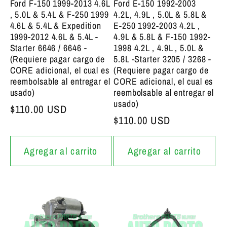
Ford F-150 1999-2013 4.6L
Ford E-150 1992-2003
, 5.0L & 5.4L & F-250 1999
4.2L, 4.9L , 5.0L & 5.8L &
4.6L & 5.4L & Expedition
E-250 1992-2003 4.2L ,
1999-2012 4.6L & 5.4L -
4.9L & 5.8L & F-150 1992-
Starter 6646 / 6646 -
1998 4.2L , 4.9L , 5.0L &
(Requiere pagar cargo de
5.8L -Starter 3205 / 3268 -
CORE adicional, el cual es
(Requiere pagar cargo de
reembolsable al entregar el
CORE adicional, el cual es
usado)
reembolsable al entregar el
usado)
Precio bajo de siempre
$110.00 USD
Precio bajo de siempre
$110.00 USD
Agregar al carrito
Agregar al carrito